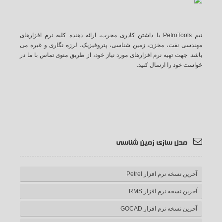
تیم PetroTools با داشتن کادری مجرب، ارائه دهنده کلیه نرم افزارهای
مهندسی نفت، مخزن، زمین شناسی، پتروفیزیک، لرزه نگاری و غیره می
باشد. جهت تهیه نرم افزارهای مورد نیاز خود، از طریق منوی تماس با ما در
خواست خود را ارسال کنید.
آ
ی
گ
ت
ف
ر اس
وت
وگل
وییتر
یس
مدل سازی زمین شناسی
اس
یوب
پلاس
بوک
آخرین نسخه نرم افزار Petrel
آخرین نسخه نرم افزار RMS
آخرین نسخه نرم افزار GOCAD