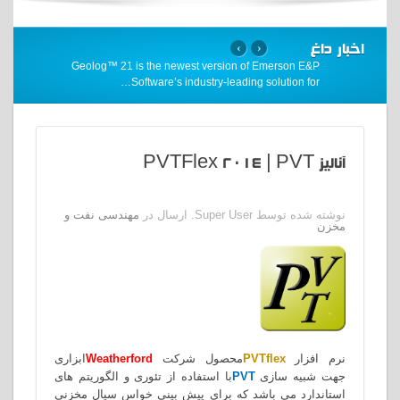
اخبار داغ
›
‹
Geolog™ 21 is the newest version of Emerson E&P
…
Software’s industry-leading solution for
آنالیز PVTFlex 2014 | PVT
نوشته شده توسط Super User. ارسال در
مهندسی نفت و
مخزن
نرم افزار
PVTflex
محصول شرکت
Weatherford
ابزاری
جهت شبیه سازی
PVT
با استفاده از تئوری و الگوریتم های
استاندارد می باشد که برای پیش بینی خواس سیال مخزنی