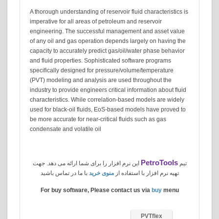
A thorough understanding of reservoir fluid characteristics is
imperative for all areas of petroleum and reservoir
engineering. The successful management and asset value
of any oil and gas operation depends largely on having the
capacity to accurately predict gas/oil/water phase behavior
and fluid properties. Sophisticated software programs
specifically designed for pressure/volume/temperature
(PVT) modeling and analysis are used throughout the
industry to provide engineers critical information about fluid
characteristics. While correlation-based models are widely
used for black-oil fluids, EoS-based models have proved to
be more accurate for near-critical fluids such as gas
condensate and volatile oil
PetroTools
تیم
این نرم افزار را برای شما ارائه می دهد. جهت
تهیه نرم افزار با استفاده از
منوی خرید
با ما در تماس باشید
For buy software, Please contact us via
buy
menu
PVTflex