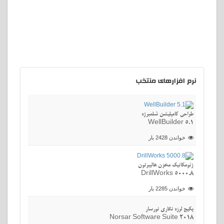
نرم
افزارهای منتخب
طراحی کامپلیشن شلمبرژه
WellBuilder 5.1
خواندن 2428 بار
ژئومکانیک مخزن هالیبرتون
DrillWorks 5000.8
خواندن 2285 بار
پکیج لرزه نگاری نورسار
Norsar Software Suite 2018