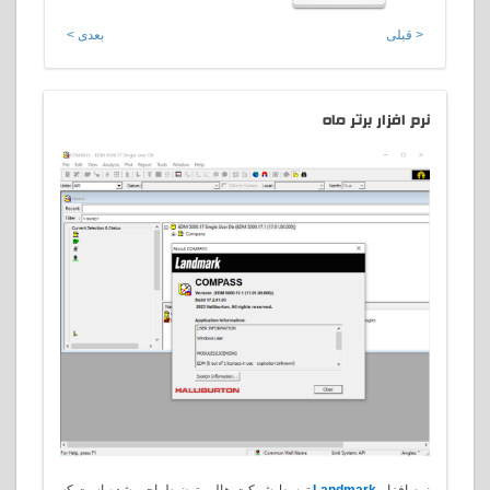
< قبلی
بعدی >
نرم
افزار برتر ماه
نرم افزار
Landmark
توسط شرکت هالیبرتون طراحی شده است که