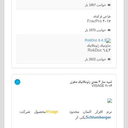
خواندن 1867 بار
طراحی فرکینگ
FracPro 2017
خواندن 1875 بار
سایزمیک ژئومکانیک
RokDoc 6.4.3
خواندن 2622 بار
شبیه ساز 3 بعدی ژئومکانیک مخزن
>
VISAGE 2013
نرم افزار المان محدود
Visage
محصول شرکت
Schlumberger
یکی از